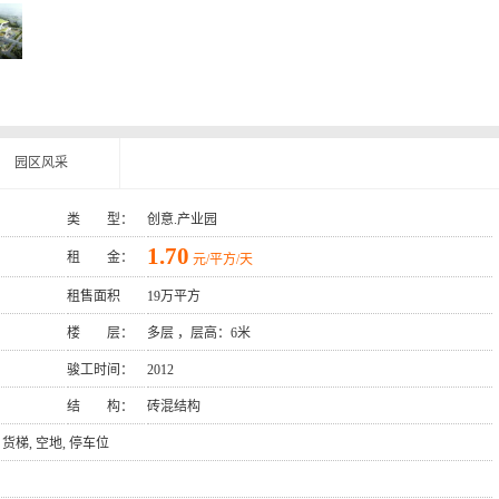
园区风采
类 型：
创意.产业园
1.70
租 金：
元/平方/天
租售面积
19万平方
楼 层：
多层 ，层高：6米
骏工时间：
2012
结 构：
砖混结构
, 货梯, 空地, 停车位