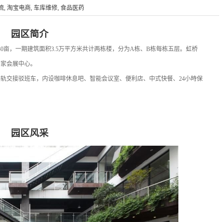
流, 淘宝电商, 车库维修, 食品医药
园区简介
30亩，一期建筑面积3.5万平方米共计两栋楼，分为A栋、B栋每栋五层。虹桥
国家会展中心。
供轨交接驳班车，内设咖啡休息吧、智能会议室、便利店、中式快餐、24小時保
园区风采