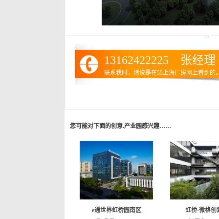
13162422225 张经理
联系我时，请说是在55上海厂房网上看到的
您可能对下面的创意.产业园感兴趣……
e通世界虹桥园南区
虹桥·微格创