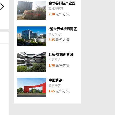
金领谷科技产业园
22.6万平方
2.10
元/平方/天
e通世界虹桥园南区
31万平方
3.35
元/平方/天
虹桥·微格创意园
21万平方
1.70
元/平方/天
中国梦谷
15万平方
1.65
元/平方/天