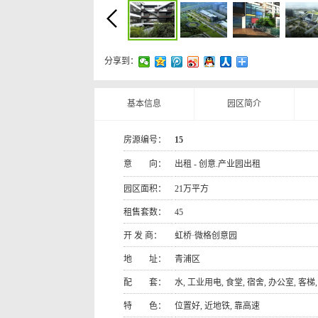
分享到：
基本信息
园区简介
房源编号：
15
意 向：
出租 - 创意.产业园出租
园区面积：
21万平方
租售套数：
45
开 发 商：
虹桥·微格创意园
地 址：
青浦区
配 套：
水, 工业用电, 食堂, 宿舍, 办公室, 客梯
特 色：
位置好, 近地铁, 靠高速